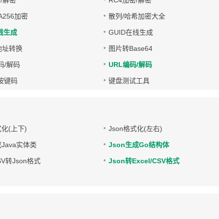
/解密
RC4加密/解密
HA256加密
散列/哈希加密大全
在线生成
GUID在线生成
字地址转换
图片转Base64
编码/解码
URL编码/解码
d按键码
键盘测试工具
式化(上下)
Json格式化(左右)
成Java实体类
Json生成Go结构体
CSV转Json格式
Json转Excel/CSV格式