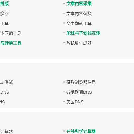
动排版
文章内容采集
转换器
文本内容替换
排工具
文字翻转工具
文本压缩工具
驼峰与下划线互转
大写转换工具
随机数生成器
ket测试
获取浏览器信息
DNS
各地联通DNS
NS
美国DNS
码计算器
在线科学计算器