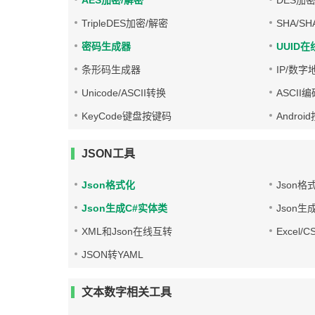
AES加密/解密
DES加密
TripleDES加密/解密
SHA/S
密码生成器
UUID
条形码生成器
IP/数
Unicode/ASCII转换
ASCII
KeyCode键盘按键码
Androi
JSON工具
Json格式化
Json格
Json生成C#实体类
Json生
XML和Json在线互转
Excel/
JSON转YAML
文本数字相关工具