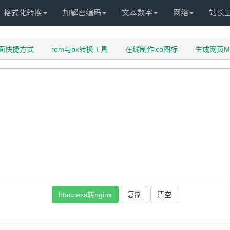
格式化转换
加解密编码
文本数字
网络
站长
面快捷方式
rem与px转换工具
在线制作ico图标
生成网页M
htaccess转nginx
复制
清空